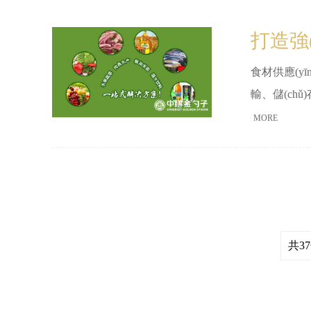
的服務(w
打造強(
食材供應(yī
輸、儲(chǔ
業(yè)現(
MORE
(yīng)鏈的
共37