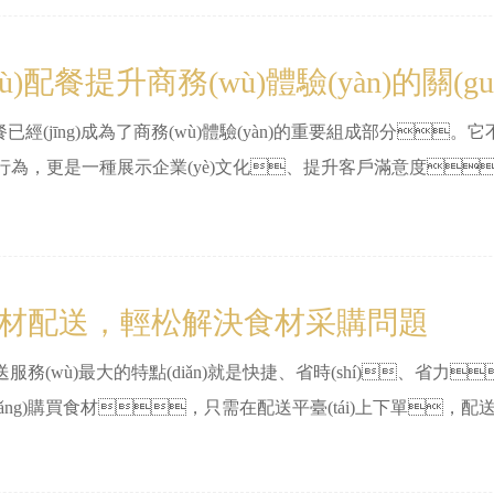
ù)配餐提升商務(wù)體驗(yàn)的關(g
配餐已經(jīng)成為了商務(wù)體驗(yàn)的重要組成部分
單餐飲行為，更是一種展示企業(yè)文化、提升客戶滿意度、促
。
材配送，輕松解決食材采購問題
服務(wù)最大的特點(diǎn)就是快捷、省時(shí)、省力
hǎng)購買食材，只需在配送平臺(tái)上下單，配送
。同時(shí)，這種服務(wù)通常提供定時(shí)送貨
，您只需提前預(yù)約，就能確保在需要的時(shí)