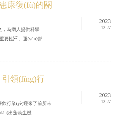
)病患康復(fù)的關
2023
12-27
ié)，為病人提供科學
堂的重要性、運(yùn)營
(yī)療服務(wù)的整體水
引領(lǐng)行
2023
12-27
，餐飲行業(yè)迎來了前所未
xiàn)出蓬勃生機