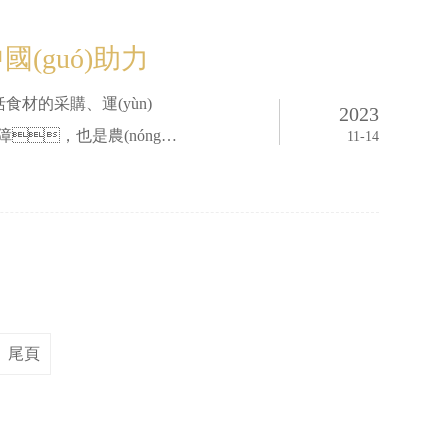
國(guó)助力
包括食材的采購、運(yùn)
2023
障，也是農(nóng)
11-14
(fā)展背景下，食材供應
尾頁