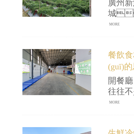
廣州新
城
清楚冷鏈
MORE
率
(biā
餐飲食
高、臨
(guī)
開餐廳
往往不
不到底
MORE
索證索票
意不錯
生鮮冷鏈