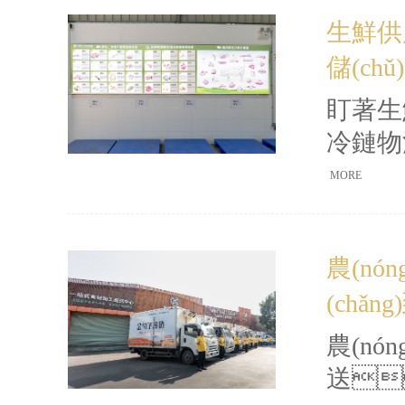
冷鏈配
生鮮供
地做法
儲(ch
盯著生
冷鏈物
和生鮮
MORE
圍繞產(
分揀
農(nón
(yīn
(chǎ
耗降下
農(n
送