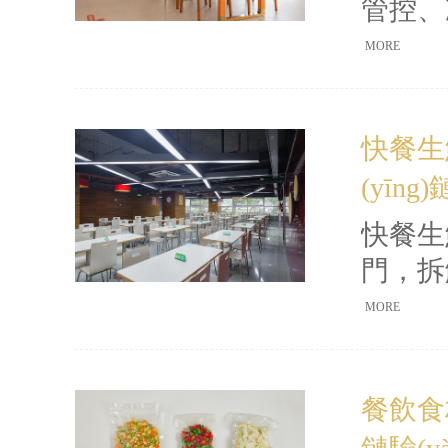
管控、
(yī
MORE
法
客戶找到
快餐生
伴
(yīng
快餐生
門，拆
輸
MORE
(hu
商
餐飲食材
配送的