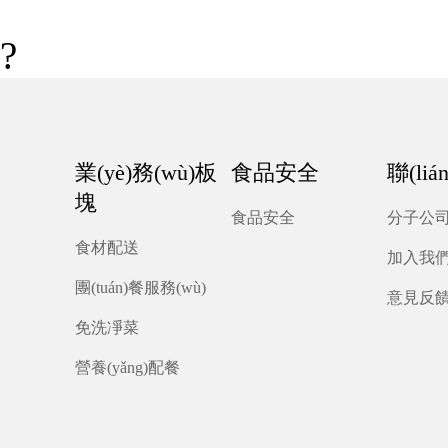
?
業(yè)務(wù)板
食品安全
聯(li
塊
食品安全
分子公
食材配送
加入我
團(tuán)餐服務(wù)
意見反
免洗凈菜
營養(yǎng)配餐