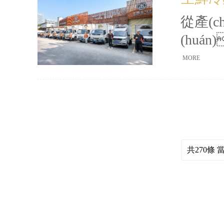
(nèi
摸爬滾
從產(c
收
(hu
路拆開
(jié
MORE
效排線
(dòng
共270條 當