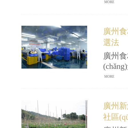
鏈，拆解
MORE
采
(shí
廣州食材
食堂
選法
(chǎ
廣州食
(ch
(guī
MORE
與對(du
飲老板
廣州新
社區(q