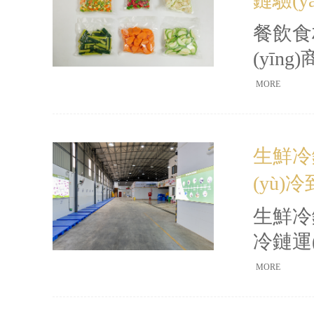
鏈驗(y
餐飲食
(yī
(biā
MORE
店
(fù
生鮮冷
(huá
(yù
生鮮冷
冷鏈運(
等關(g
MORE
時(s