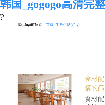
韩国_gogogo高清完
?
當(dāng)前位置：
首頁
>
生鮮供應(yīng)
食材配送
購的篩選
食材配